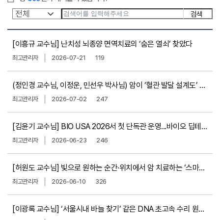
검
[이흥규 교수님] 난치성 뇌종양 면역치료의 ‘숨은 열쇠’ 찾았다​
최고관리자
2026-07-21
119
(정인경 교수님, 이정운, 민선우 박사님) 암이 ‘혈관 발달 설계도’ 훔쳐 쓰는 원리 첫 규명​
최고관리자
2026-07-02
247
[김윤기 교수님] BIO USA 2026서 첫 단독관 운영...바이오 딥테크 기업 선보여​
최고관리자
2026-06-23
246
[허원도 교수님] 빛으로 원하는 순간·위치에서 암 치료하는 ‘스마트 항체’ 개발​
최고관리자
2026-06-10
326
[이광록 교수님] ‘서울시내 바늘 찾기’ 같은 DNA 초고속 수리 원리 밝혔다​