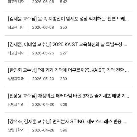
최고관리자
2026-06-08
542
[김세윤 교수님] 몸 속 지방산이 암세포 성장 억제하는 ‘천연 브레이크’였다​
최고관리자
2026-06-08
350
[김재훈, 이대엽 교수님] 2026 KAIST 교육혁신의 날 특별포상 수상
최고관리자
2026-05-26
227
[한진희 교수님] “왜 과거 기억에 머무를까?”...KAIST, 기억 전환 스위치 규명​
생명과학과
2026-05-20
280
[전상용 교수님] 재생의료 패러다임 바꿀 3차원 줄기세포 배양 기술 제시
생명과학과
2026-04-30
606
[강석조, 김재훈 교수님] 면역분자 STING, 세포 스트레스 반응 조절자​
생명과학과
2026-04-28
596