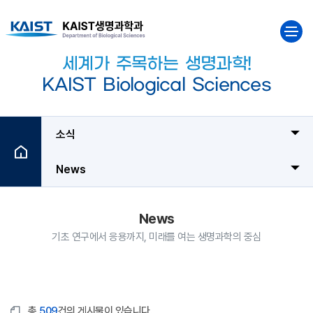
본문 바로가기
메인메뉴 바로가기
전체메
세
계
가
주
목
하
는
생
명
과
학
!
K
A
I
S
T
B
i
o
l
o
g
i
c
a
l
S
c
i
e
n
c
e
s
소식
News
News
기초 연구에서 응용까지, 미래를 여는 생명과학의 중심
총
509
건의 게시물이 있습니다.