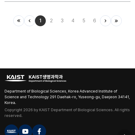
1
2
3
4
5
6
Department of Biological Sciences, Korea Advanced Institute of
Science and Technology 291 Daehak-ro, Yuseong-gu, Daejeon 34141,
Korea.
Copyright 2026 by KAIST Department of Biological Sciences. All rights
reserved.
카이스트 바로가기
유튜브 바로가기
페이스북 바로가기