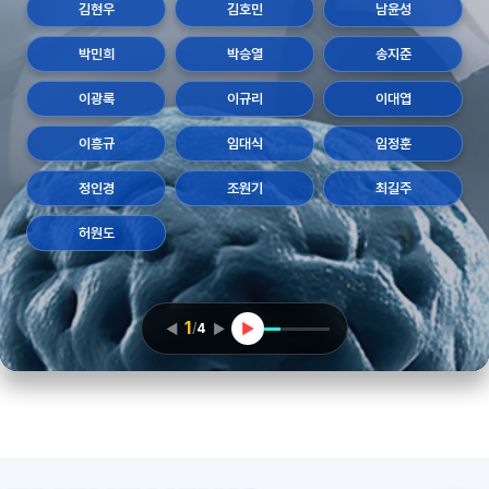
김현우
김호민
남윤성
박민희
박승열
송지준
이광록
이규리
이대엽
이흥규
임대식
임정훈
정인경
조원기
최길주
허원도
1
▶
◀
▶
/
4