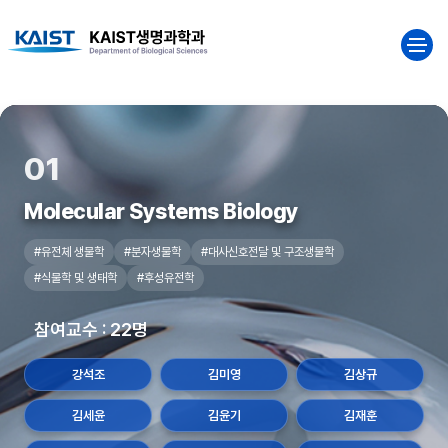
전체메
본문 바로가기
메인메뉴 바로가기
01
Molecular Systems Biology
#유전체 생물학
#분자생물학
#대사신호전달 및 구조생물학
#식물학 및 생태학
#후성유전학
참여교수 : 22명
강석조
김미영
김상규
김세윤
김윤기
김재훈